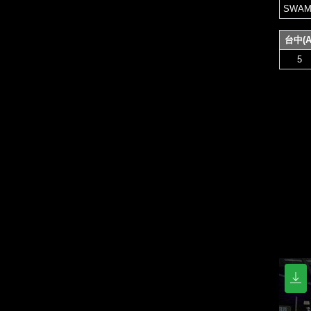
SWAM
台中(A
5