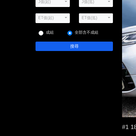
J值(起)
J值(迄)
ET值(起)
ET值(迄)
成組
全部含不成組
搜尋
#1 