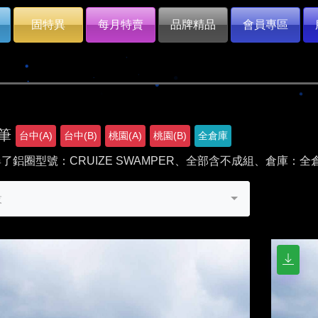
固特異
每月特賣
品牌精品
會員專區
0筆
台中(A)
台中(B)
桃園(A)
桃園(B)
全倉庫
了鋁圈型號：CRUIZE SWAMPER、全部含不成組、倉庫：全
設