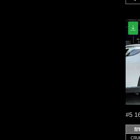
#5 
型
CRU