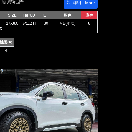
7吋旋壓鋁圈
詳細｜More
SIZE
H/PCD
ET
顏色
庫存
17X8.0
5/112-H
30
MB(小蓋)
8
R
桃園(A)
4