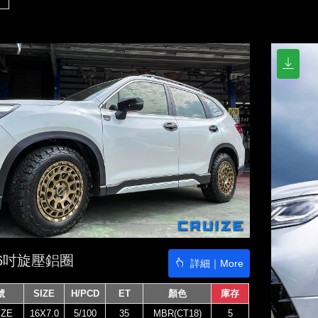
16吋旋壓鋁圈
詳細｜More
號
SIZE
H/PCD
ET
顏色
庫存
IZE
16X7.0
5/100
35
MBR(CT18)
5