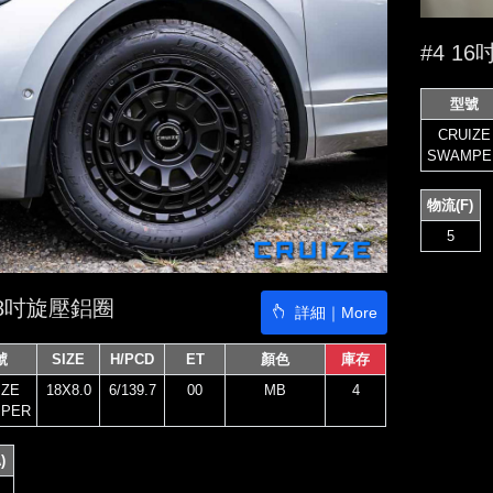
#4 1
型號
CRUIZE
SWAMPE
物流(F)
5
18吋旋壓鋁圈
詳細｜More
號
SIZE
H/PCD
ET
顏色
庫存
IZE
18X8.0
6/139.7
00
MB
4
PER
)