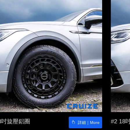
18吋旋壓鋁圈
#2 1
詳細｜More