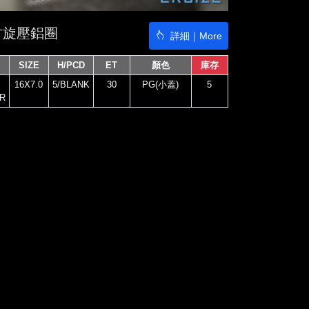
6吋旋壓鋁圈
詳細｜More
SIZE
H/PCD
ET
顏色
庫存
16X7.0
5/BLANK
30
PG(小蓋)
5
R