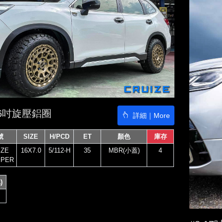
16吋旋壓鋁圈
詳細｜More
號
SIZE
H/PCD
ET
顏色
庫存
IZE
16X7.0
5/112-H
35
MBR(小蓋)
4
PER
)