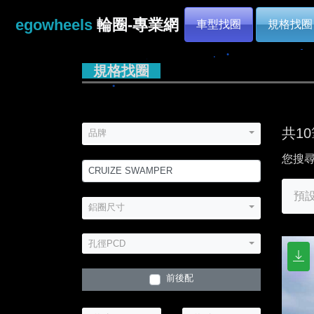
egowheels
輪圈-專業網
車型找圈
規格找圈
規格找圈
共1
品牌
您搜尋
預
鋁圈尺寸
孔徑PCD
前後配