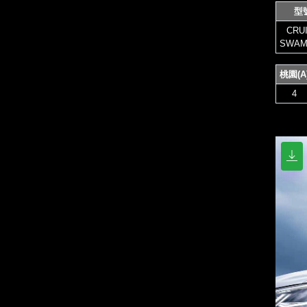
型
CRU
SWAM
桃園(A
4