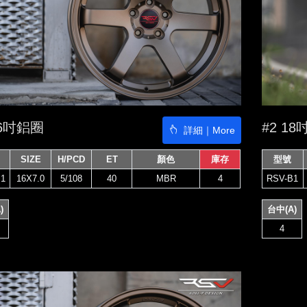
16吋鋁圈
#2 1
詳細｜More
SIZE
H/PCD
ET
顏色
庫存
型號
1
16X7.0
5/108
40
MBR
4
RSV-B1
)
台中(A)
4