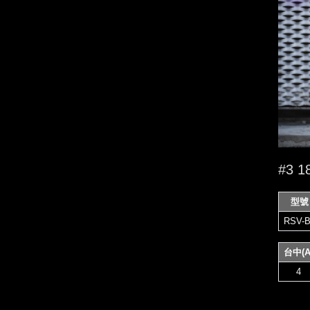
#3 
型號
RSV-B
台中(A
4