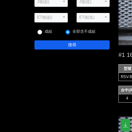
J值(起)
J值(迄)
ET值(起)
ET值(迄)
成組
全部含不成組
搜尋
#1 
型號
RSV-B
台中(A
4