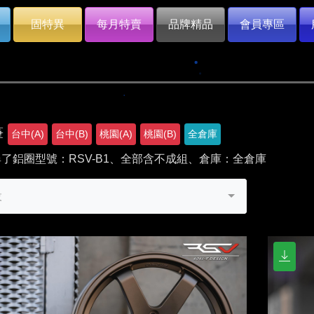
固特異
每月特賣
品牌精品
會員專區
筆
台中(A)
台中(B)
桃園(A)
桃園(B)
全倉庫
了鋁圈型號：RSV-B1、全部含不成組、倉庫：全倉庫
設