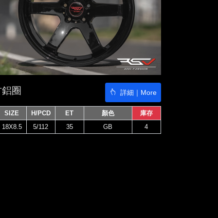
8吋鋁圈
詳細｜More
SIZE
H/PCD
ET
顏色
庫存
18X8.5
5/112
35
GB
4