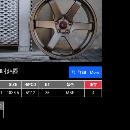
18吋鋁圈
詳細｜More
SIZE
H/PCD
ET
顏色
庫存
1
18X8.5
5/112
35
MBR
4
)