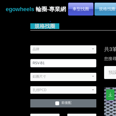
egowheels
輪圈-專業網
車型找圈
規格找圈
規格找圈
共3
品牌
您搜尋
預
鋁圈尺寸
孔徑PCD
前後配